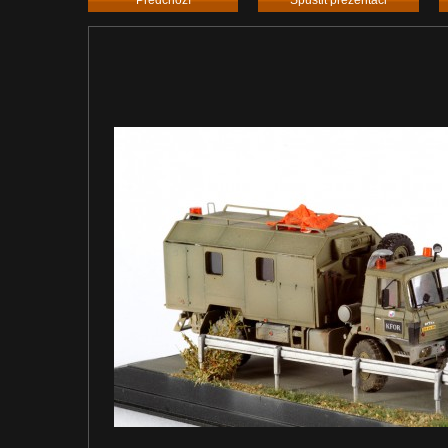
Předchozí
Spustit prezentaci