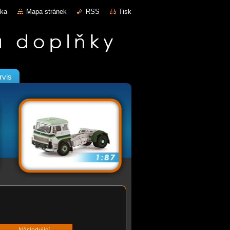
nka
Mapa stránek
RSS
Tisk
rvis