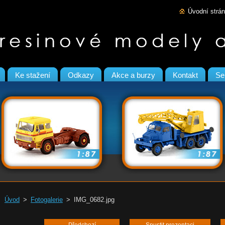
Úvodní strá
Ke stažení
Odkazy
Akce a burzy
Kontakt
Se
Úvod
>
Fotogalerie
>
IMG_0682.jpg