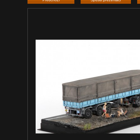
Předchozí
Spustit prezentaci