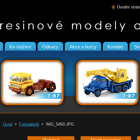
Úvodní strá
Ke stažení
Odkazy
Akce a burzy
Kontakt
Se
Úvod
>
Fotogalerie
>
IMG_5450.JPG