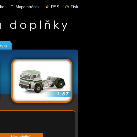
nka
Mapa stránek
RSS
Tisk
rvis