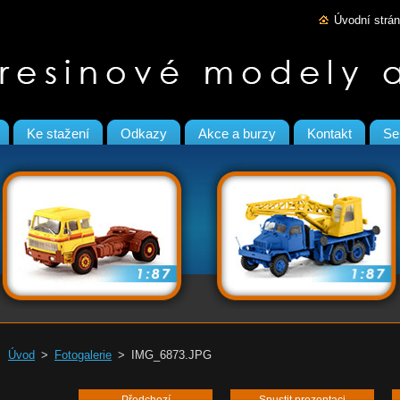
Úvodní strá
Ke stažení
Odkazy
Akce a burzy
Kontakt
Se
Úvod
>
Fotogalerie
>
IMG_6873.JPG