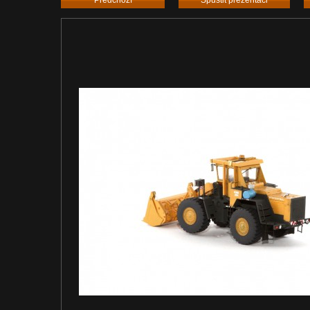
Předchozí
Spustit prezentaci