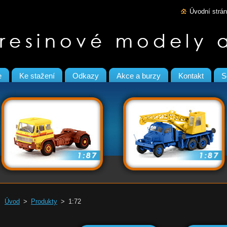
Úvodní strá
e
Ke stažení
Odkazy
Akce a burzy
Kontakt
S
Úvod
>
Produkty
>
1:72