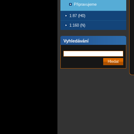
Připravujeme
1:87 (H0)
1:160 (N)
Vyhledávání