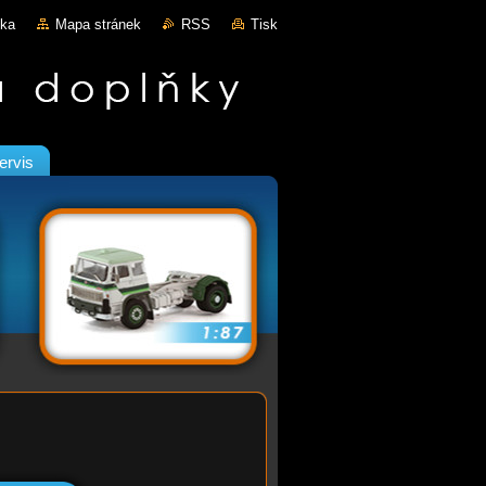
nka
Mapa stránek
RSS
Tisk
ervis